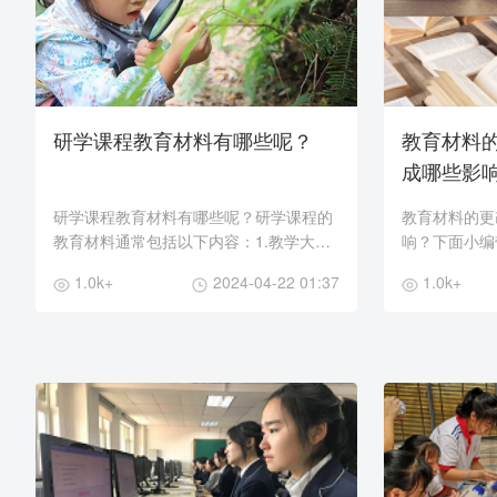
研学课程教育材料有哪些呢？
教育材料
成哪些影
研学课程教育材料有哪些呢？研学课程的
教育材料的更
教育材料通常包括以下内容：1.教学大纲
响？下面小编
和课程设计：包括课程的整体框架、学习
育材料的更改
1.0k+
2024-04-22 01:37
1.0k+
目标、教学内容、教学方法和评估方式
影响： 1. 认知影响：教育材料的更改可能
等，是教师进行教...
会影响学生对..