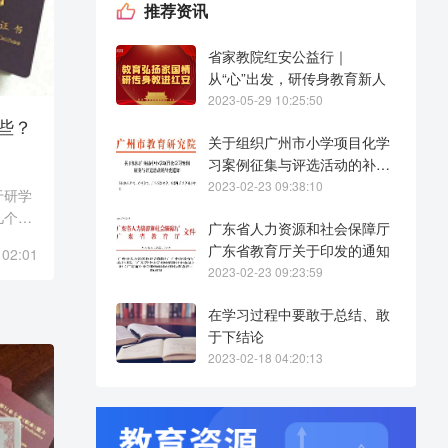
推荐资讯
省家教院红安公益行｜
从“心”出发，研传身教育新人
2023-05-29 10:25:50
些？
关于组织广州市小学项目化学
习案例征集与评选活动的补充
通知
2023-02-23 09:38:10
于研学
几个方
广东省人力资源和社会保障厅
理解研
广东省教育厅关于印发的通知
 02:01
学活动
2023-02-23 09:23:59
在学习过程中要敢于总结、敢
于下结论
2023-02-18 04:20:13