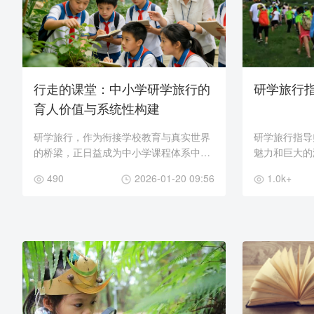
行走的课堂：中小学研学旅行的
研学旅行
育人价值与系统性构建
研学旅行，作为衔接学校教育与真实世界
研学旅行指导
的桥梁，正日益成为中小学课程体系中不
魅力和巨大的
可或缺的实践性环节。它超越了传统游学
越来越多的关
490
2026-01-20 09:56
1.0k+
的观光属性，是有目的、有计划、有课程
不仅体现了教
设计的校外教育...
了社会对教育品