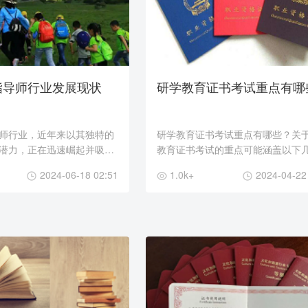
指导师行业发展现状
研学教育证书考试重点有哪
师行业，近年来以其独特的
研学教育证书考试重点有哪些？关
潜力，正在迅速崛起并吸引
教育证书考试的重点可能涵盖以下
注。这一行业的快速发展，
面：1. 研学教育理论与方法： - 
2024-06-18 02:51
1.0k+
2024-04-22
育改革的深入进行，也反映
学教育的基本理论和方法，包括研
...
的设计、...