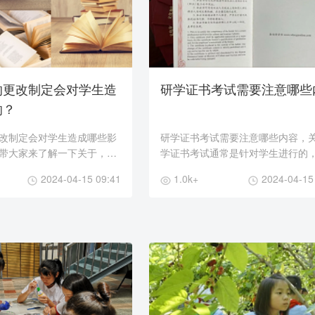
的更改制定会对学生造
研学证书考试需要注意哪些
响？
改制定会对学生造成哪些影
研学证书考试需要注意哪些内容，
带大家来了解一下关于，教
学证书考试通常是针对学生进行的
制定可能会对学生造成以下
评估他们在研学活动中所获得的知
2024-04-15 09:41
1.0k+
2024-04-15
能。考试内容可能会因机构、地区
.
而异，但一般来...