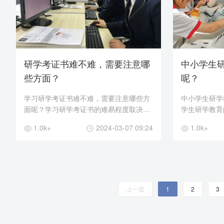
研学考证书难不难，需要注意哪
中小学生
些方面？
呢？
学习研学考证书难不难，需要注意哪些方
中小学生研学
面呢？学习研学考证书的难易程度取决于
学生研学教育
个人的学习能力、研究技巧和学习态度。
1、课程教材
1.0k+
2024-03-07 09:24
1.0k+
以下是一些需要注意的方面： 1、多方面
程教材，这些
的知识：研学考...
教学目标、学习
上一页
1
2
3