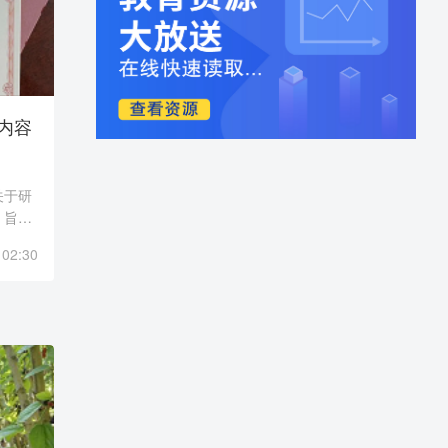
内容
关于研
，旨在
识和技
 02:30
和级别