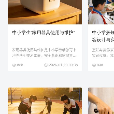
中小学生“家用器具使用与维护”
中小学烹
容设计与
家用器具使用与维护是中小学劳动教育中
烹饪与营养教
培养学生技术素养、安全意识和家庭责任
实践模块。其
感的核心实践模块。本课程旨在使学生系
的食物处理与
828
2026-01-20 09:38
938
统掌握常见家用电器的规范操作、日常维
学知识，并能
护与基础故障排...
活。本指南旨在