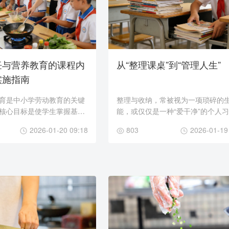
饪与营养教育的课程内
从“整理课桌”到“管理人生”
实施指南
育是中小学劳动教育的关键
整理与收纳，常被视为一项琐碎的
核心目标是使学生掌握基础
能，或仅仅是一种“爱干净”的个人
烹饪技能，理解基本的营养
然而，在中小学劳动教育的视野下
2026-01-20 09:18
803
2026-01-19
够将其应用于日常饮食生
一项奠基性的认知训练与品格养成
系...
它始于对一件...