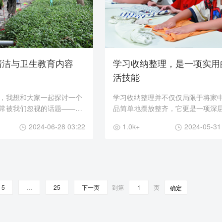
清洁与卫生教育内容
学习收纳整理，是一项实用
活技能
，我想和大家一起探讨一个
学习收纳整理并不仅仅局限于将家
常被我们忽视的话题——清
品简单地摆放整齐，它更是一项深
不仅关乎我们每个人的身体
生活技能，旨在培养我们的整理能
2024-06-28 03:22
1.0k+
2024-05-31
到我们共同学习和生活的环
而提升生活品质，并实现对物品的
...
理和保养。通过...
5
…
25
下一页
到第
页
确定