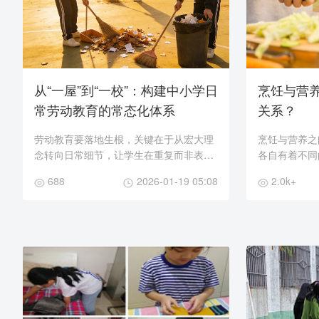
从“一屋”到“一校”：构建中小学日
烹饪与营
常劳动教育的常态化体系
关系？
劳动教育要落地生根，关键在于从宏大理
烹饪与营养之
念转向日常细节，让学生在重复而非表演
各自有着不同的
性的实践中，理解劳动的真实价值。以“日
（Cookin
688
2026-01-19 05:08
2.0k+
常”为锚点，构建一个覆盖校园与班级、有
味和处理食材
序列、可评...
的菜肴或食品的