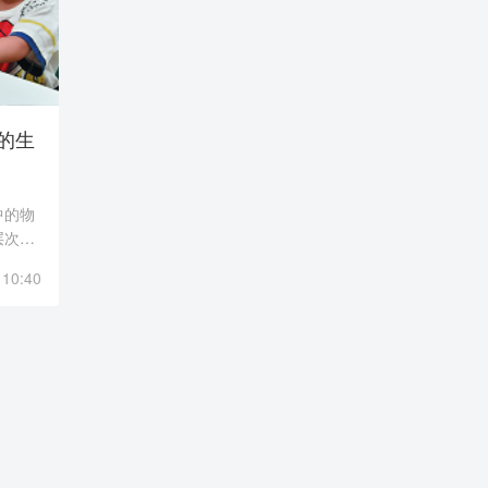
的生
中的物
层次的
力，从
 10:40
妥善管