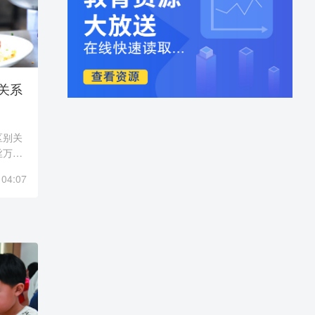
关系
区别关
丝万缕
饪，作
 04:07
味，更