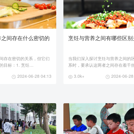
养之间存在什么密切的
烹饪与营养之间有哪些区别
间存在密切的关系，但它们
当我们深入探讨烹饪与营养之间的
目标：1. 烹饪
系时，要承认这两者之间存在着千
g）： - 烹饪是指通过加热、调
的联系，但也有着明确的分野。烹
2024-06-28 04:13
3.0k+
2024-06-28
，将原始食材转化为可食用
为一门艺术，不仅追求食物的色香
过程。&...
致力于创造令人...