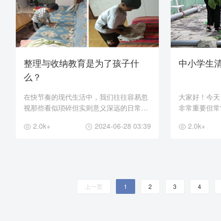
整理与收纳教育是为了孩子什
中小学生
么？
在快节奏的现代生活中，我们往往容易忽
大家好！今天
视那些看似琐碎但实则意义深远的日常习
非常重要但常
惯。其中，整理与收纳教育就是这样一项
洁与卫生。这
2.0k+
2024-06-28 03:39
2.0k+
被低估但尤为重要的教育内容。它不仅关
健康，更关系
乎孩子的生活环...
境。在日常生活
上一页
1
2
3
4