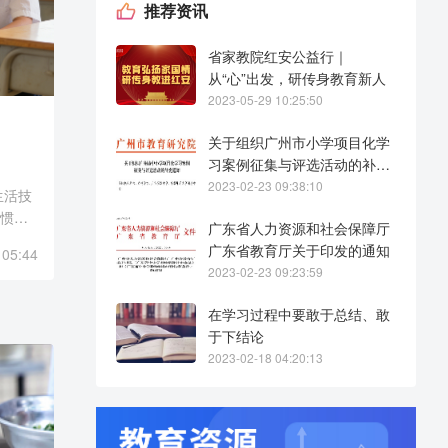
推荐资讯
省家教院红安公益行｜
从“心”出发，研传身教育新人
2023-05-29 10:25:50
关于组织广州市小学项目化学
习案例征集与评选活动的补充
通知
2023-02-23 09:38:10
生活技
习惯。
广东省人力资源和社会保障厅
，它是
广东省教育厅关于印发的通知
 05:44
工程。
2023-02-23 09:23:59
在学习过程中要敢于总结、敢
于下结论
2023-02-18 04:20:13