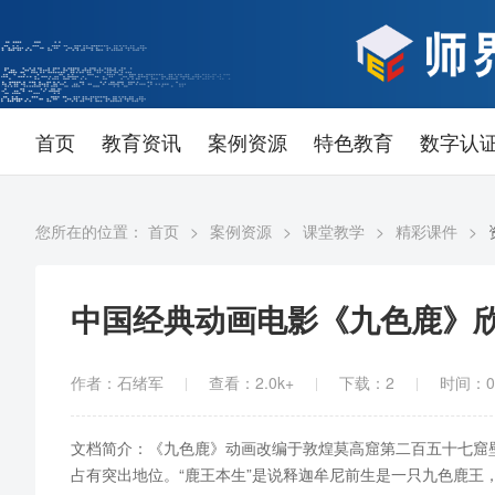
首页
教育资讯
案例资源
特色教育
数字认
您所在的位置：
首页
>
案例资源
>
课堂教学
>
精彩课件
>
中国经典动画电影《九色鹿》欣赏
作者：石绪军
查看：
2.0k+
下载：
2
时间：09
文档简介：《九色鹿》动画改编于敦煌莫高窟第二百五十七窟壁
占有突出地位。“鹿王本生”是说释迦牟尼前生是一只九色鹿王