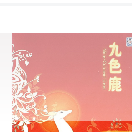
鹿救捕蛇人反被出卖引发王后与国王贪图九色鹿美丽皮毛的故事。 本PP
式。