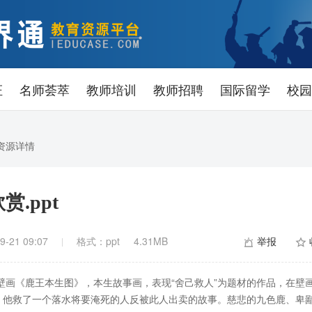
证
名师荟萃
教师培训
教师招聘
国际留学
校园
资源详情
.ppt
-21 09:07
格式：ppt
4.31MB
举报
画《鹿王本生图》，本生故事画，表现“舍己救人”为题材的作品，在壁
，他救了一个落水将要淹死的人反被此人出卖的故事。慈悲的九色鹿、卑