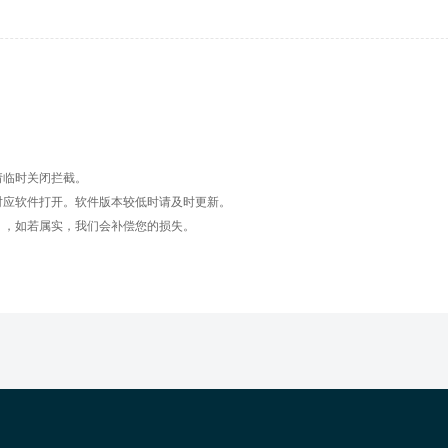
请临时关闭拦截。
对应软件打开。软件版本较低时请及时更新。
】，如若属实，我们会补偿您的损失。