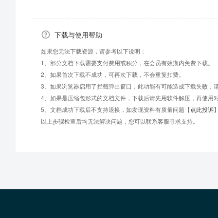
下载与使用帮助
如果您无法下载资源，请参考以下说明：
1、部分文档下载需要支付费用或积分，在会员有效期内免费下载。
2、如果首次下载不成功，可再次下载，不会重复扣费。
3、如果浏览器启用了拦截弹出窗口，此功能有可能造成下载失败，
4、如果是压缩包形式的文档文件，下载后请先用软件解压，再使用
5、文档成功下载后不支持退换，如发现资料有质量问题【
点此投诉
以上步骤检查后均无法解决问题，您可以联系客服寻求支持。