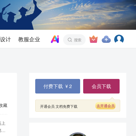
设计
教服企业
付费下载 ¥ 2
会员下载
收藏
去开通会员
开通会员 文档免费下载
画上
鄙的