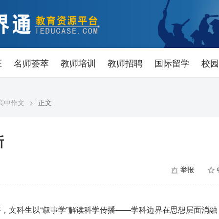
证
名师荟萃
教师培训
教师招聘
国际留学
校园
高中作文
>
正文
新
举报
序，文科生以“叙事学”解读科学传播——学科边界在思想层面消融