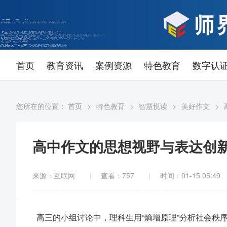
首页
教育资讯
案例资源
特色教育
数字认
您所在的位置：
首页
>
特色教育
>
智慧悦读
>
美好作文
>
高中作文的思想视野与表达创
来源：互联网
查看：
757
时间：01-15 05:49
高三的小组讨论中，理科生用“熵增原理”分析社会秩