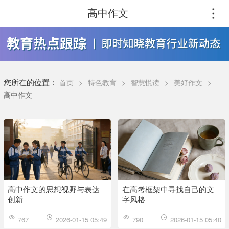
高中作文
您所在的位置：
首页
>
特色教育
>
智慧悦读
>
美好作文
>
高中作文
高中作文的思想视野与表达
在高考框架中寻找自己的文
创新
字风格
767
2026-01-15 05:49
790
2026-01-15 05:40